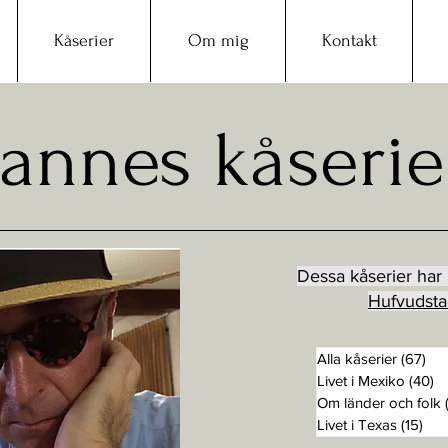
Kåserier
Om mig
Kontakt
Jannes kåserie
Dessa kåserier har b
Hufvudsta
Alla kåserier
(67)
67 
Livet i Mexiko
(40)
4
Om länder och folk
Livet i Texas
(15)
15 