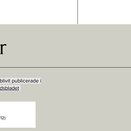
r
livit publicerade i
dsbladet
posts
0 posts
(12)
12 posts
posts