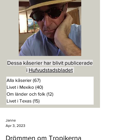
Dessa kåserier har blivit publicerade
i
Hufvudstadsbladet
Alla kåserier
(67)
67 posts
Livet i Mexiko
(40)
40 posts
Om länder och folk
(12)
12 posts
Livet i Texas
(15)
15 posts
Janne
Apr 3, 2023
Drömmen om Tropikerna