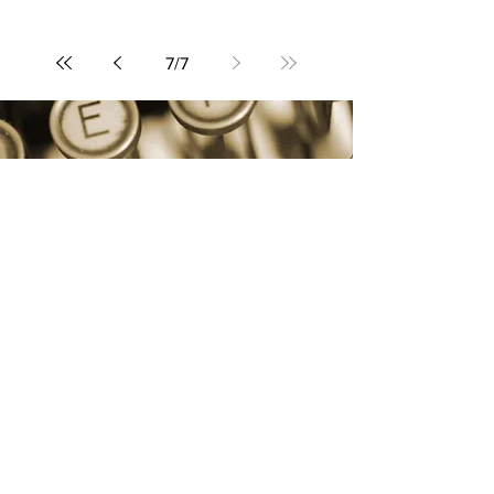
7
/
7
Jannes Kåserier
Missa inte det roliga!