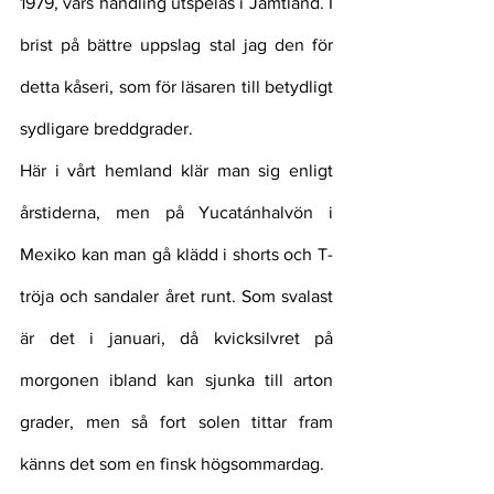
1979, vars handling utspelas i Jämtland. I 
brist på bättre uppslag stal jag den för 
detta kåseri, som för läsaren till betydligt 
sydligare breddgrader. 
Här i vårt hemland klär man sig enligt 
årstiderna, men på Yucatánhalvön i 
Mexiko kan man gå klädd i shorts och T-
tröja och sandaler året runt. Som svalast 
är det i januari, då kvicksilvret på 
morgonen ibland kan sjunka till arton 
grader, men så fort solen tittar fram 
känns det som en finsk högsommardag.