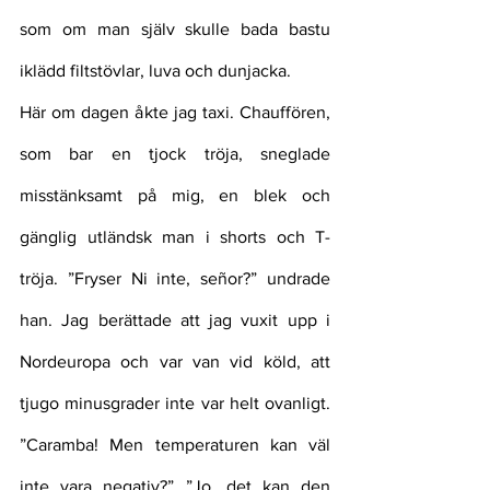
som om man själv skulle bada bastu 
iklädd filtstövlar, luva och dunjacka.   
Här om dagen åkte jag taxi. Chauffören, 
som bar en tjock tröja, sneglade 
misstänksamt på mig, en blek och 
gänglig utländsk man i shorts och T-
tröja. ”Fryser Ni inte, señor?” undrade 
han. Jag berättade att jag vuxit upp i 
Nordeuropa och var van vid köld, att 
tjugo minusgrader inte var helt ovanligt. 
”Caramba! Men temperaturen kan väl 
inte vara negativ?” ”Jo, det kan den 