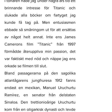
I tonåren hade jag under några års tid ett 
brinnande intresse för Titanic och 
slukade alla böcker om fartyget jag 
kunde få tag på. Men entusiasmen 
ebbade så småningom ut för att ersättas 
av något helt annat. Inte ens James 
Camerons film ”Titanic” från 1997 
förmådde återuppliva min passion, det 
var faktiskt med nöd och näppe jag ens 
orkade se filmen till slut. 
Bland passagerarna på den sagolika 
atlantågarens jungfruresa 1912 fanns 
endast en mexikan, Manuel Uruchurtu 
Ramírez, en senator från delstaten 
Sinaloa. Den trettionioårige Uruchurtu 
kom från en oligarkisk dynasti och levde 