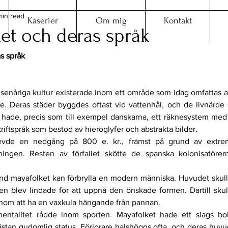
min read
Kåserier
Om mig
Kontakt
et och deras språk
s språk
enåriga kultur existerade inom ett område som idag omfattas a
. Deras städer byggdes oftast vid vattenhål, och de livnärde 
hade, precis som till exempel danskarna, ett räknesystem med b
skriftspråk som bestod av hieroglyfer och abstrakta bilder.
evde en nedgång på 800 e. kr., främst på grund av extrem 
ingen. Resten av förfallet skötte de spanska kolonisatörerna
nd mayafolket kan förbrylla en modern människa. Huvudet skulle 
 blev lindade för att uppnå den önskade formen. Därtill skul
nom att ha en vaxkula hängande från pannan.
mentalitet rådde inom sporten. Mayafolket hade ett slags bol
stan gudomlig status. Förlorare halshöggs ofta, och deras huvu