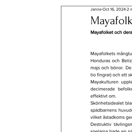
Janne
Oct 16, 2024
2 
Mayafolk
Mayafolket och dera
Mayafolkets mångtus
Honduras och Belize
majs och bönor. De 
tio fingrar) och ett 
Mayakulturen uppl
decimerade befolkn
effektivt om.
Skönhetsidealet bla
spädbarnens huvuden
vilket åstadkoms ge
Destruktiv tävlings
spelarna hade en nä