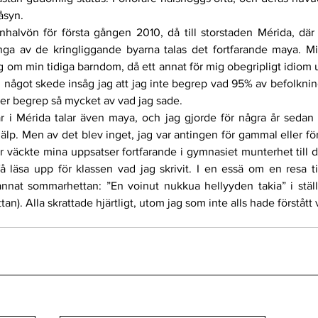
 åsyn.
nhalvön för första gången 2010, då till storstaden Mérida, där
ga av de kringliggande byarna talas det fortfarande maya. Mi
 om min tidiga barndom, då ett annat för mig obegripligt idiom 
n. I något skede insåg jag att jag inte begrep vad 95% av befolkni
ler begrep så mycket av vad jag sade.
r i Mérida talar även maya, och jag gjorde för några år sedan e
lp. Men av det blev inget, jag var antingen för gammal eller för
r väckte mina uppsatser fortfarande i gymnasiet munterhet till de
 läsa upp för klassen vad jag skrivit. I en essä om en resa til
nnat sommarhettan: ”En voinut nukkua hellyyden takia” i ställe
n). Alla skrattade hjärtligt, utom jag som inte alls hade förstått