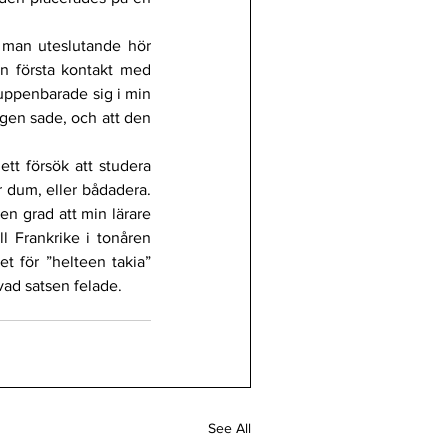
 man uteslutande hör 
n första kontakt med 
uppenbarade sig i min 
ngen sade, och att den 
tt försök att studera 
 dum, eller bådadera. 
n grad att min lärare 
l Frankrike i tonåren 
t för ”helteen takia” 
 vad satsen felade.
See All