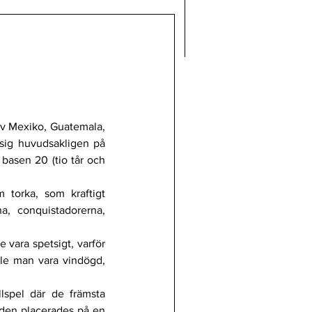
v Mexiko, Guatemala, 
sig huvudsakligen på 
asen 20 (tio tår och 
torka, som kraftigt 
, conquistadorerna, 
vara spetsigt, varför 
le man vara vindögd, 
lspel där de främsta 
den placerades på en 