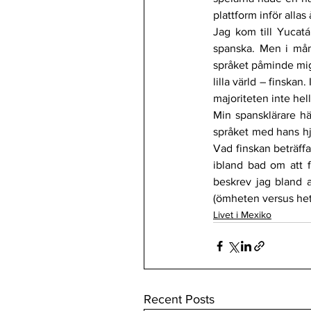
plattform inför allas
Jag kom till Yucatá
spanska. Men i mån
språket påminde mig
lilla värld – finska
majoriteten inte hel
Min spansklärare hä
språket med hans hjä
Vad finskan beträffa
ibland bad om att få
beskrev jag bland a
(ömheten versus hetta
Livet i Mexiko
Recent Posts