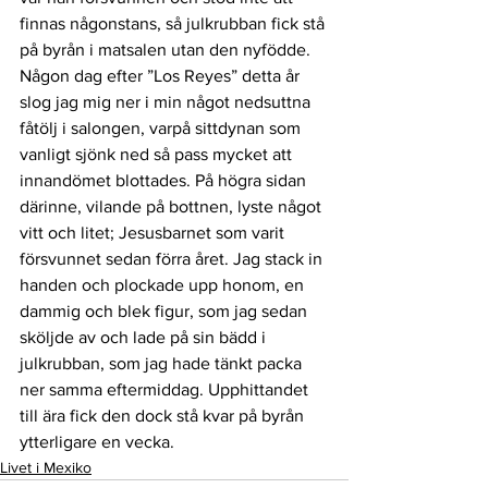
finnas någonstans, så julkrubban fick stå 
på byrån i matsalen utan den nyfödde.
Någon dag efter ”Los Reyes” detta år 
slog jag mig ner i min något nedsuttna 
fåtölj i salongen, varpå sittdynan som 
vanligt sjönk ned så pass mycket att 
innandömet blottades. På högra sidan 
därinne, vilande på bottnen, lyste något 
vitt och litet; Jesusbarnet som varit 
försvunnet sedan förra året. Jag stack in 
handen och plockade upp honom, en 
dammig och blek figur, som jag sedan 
sköljde av och lade på sin bädd i 
julkrubban, som jag hade tänkt packa 
ner samma eftermiddag. Upphittandet 
till ära fick den dock stå kvar på byrån 
ytterligare en vecka.
Livet i Mexiko