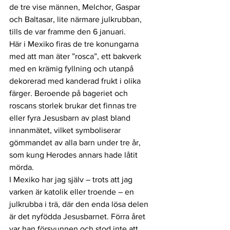
de tre vise männen, Melchor, Gaspar 
och Baltasar, lite närmare julkrubban, 
tills de var framme den 6 januari.
Här i Mexiko firas de tre konungarna 
med att man äter ”rosca”, ett bakverk 
med en krämig fyllning och utanpå 
dekorerad med kanderad frukt i olika 
färger. Beroende på bageriet och 
roscans storlek brukar det finnas tre 
eller fyra Jesusbarn av plast bland 
innanmätet, vilket symboliserar 
gömmandet av alla barn under tre år, 
som kung Herodes annars hade låtit 
mörda.
I Mexiko har jag själv – trots att jag 
varken är katolik eller troende – en 
julkrubba i trä, där den enda lösa delen 
är det nyfödda Jesusbarnet. Förra året 
var han försvunnen och stod inte att 