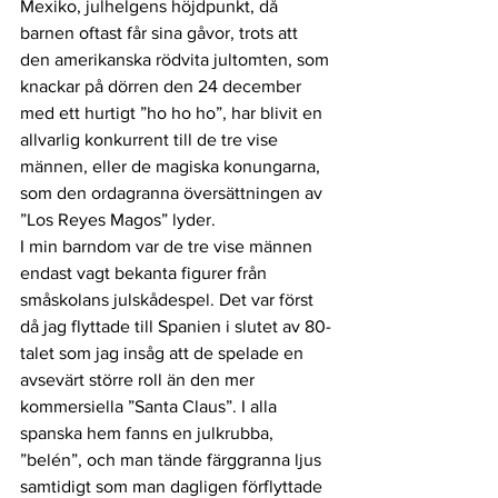
Mexiko, julhelgens höjdpunkt, då 
barnen oftast får sina gåvor, trots att 
den amerikanska rödvita jultomten, som 
knackar på dörren den 24 december 
med ett hurtigt ”ho ho ho”, har blivit en 
allvarlig konkurrent till de tre vise 
männen, eller de magiska konungarna, 
som den ordagranna översättningen av 
”Los Reyes Magos” lyder.
I min barndom var de tre vise männen 
endast vagt bekanta figurer från 
småskolans julskådespel. Det var först 
då jag flyttade till Spanien i slutet av 80-
talet som jag insåg att de spelade en 
avsevärt större roll än den mer 
kommersiella ”Santa Claus”. I alla 
spanska hem fanns en julkrubba, 
”belén”, och man tände färggranna ljus 
samtidigt som man dagligen förflyttade 