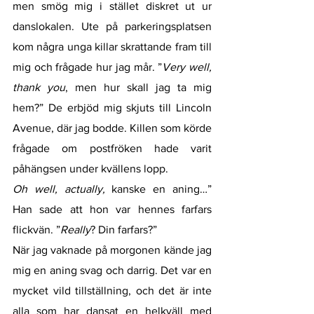
men smög mig i stället diskret ut ur 
danslokalen. Ute på parkeringsplatsen 
kom några unga killar skrattande fram till 
mig och frågade hur jag mår. ”
Very well, 
thank you
, men hur skall jag ta mig 
hem?” De erbjöd mig skjuts till Lincoln 
Avenue, där jag bodde. Killen som körde 
frågade om postfröken hade varit 
påhängsen under kvällens lopp. 
Oh well, actually,
 kanske en aning…” 
Han sade att hon var hennes farfars 
flickvän. ”
Really
? Din farfars?” 
När jag vaknade på morgonen kände jag 
mig en aning svag och darrig. Det var en 
mycket vild tillställning, och det är inte 
alla som har dansat en helkväll med 